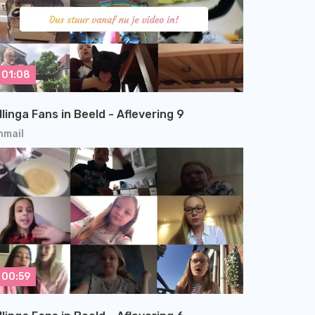
01:08
llinga Fans in Beeld - Aflevering 9
nmail
00:59