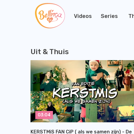
Videos
Series
T
Uit & Thuis
03:04
KERSTMiS FAN CiP ( als we samen zijn) - De