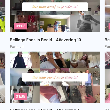
01:05
Bellinga Fans in Beeld - Aflevering 10
Be
Fanmail
Fa
01:35