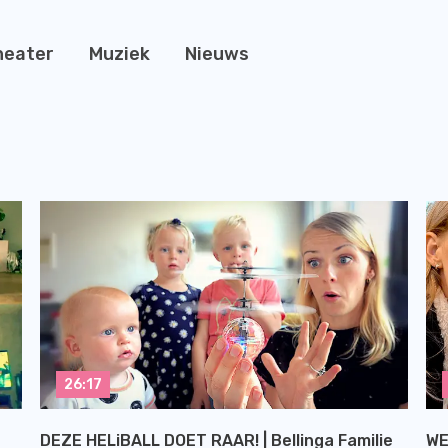
heater
Muziek
Nieuws
26:17
DEZE HELiBALL DOET RAAR! | Bellinga Familie
WE