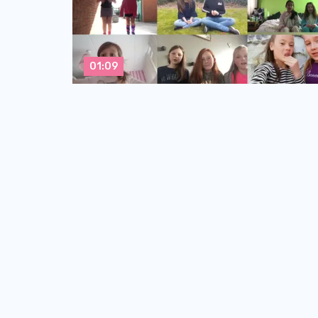
01:09
Bellinga Fans in Beeld - Aflevering 3
Fanmail
Home
Videos
Theater
Muziek
Nieuws