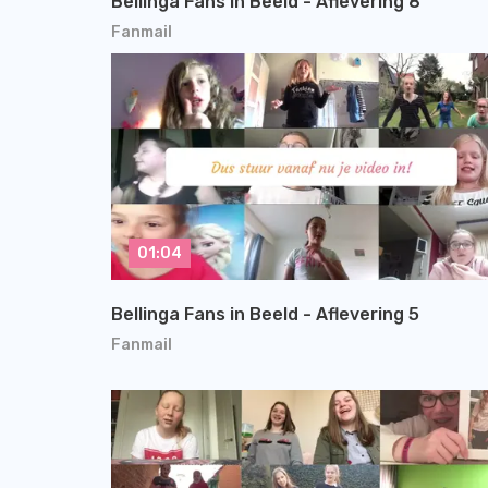
Bellinga Fans in Beeld - Aflevering 8
Fanmail
01:04
Bellinga Fans in Beeld - Aflevering 5
Fanmail