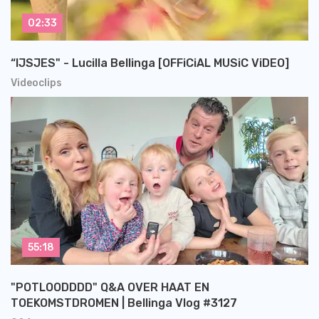
02:33
“IJSJES" - Lucilla Bellinga [OFFiCiAL MUSiC ViDEO]
Videoclips
55:18
"POTLOODDDD" Q&A OVER HAAT EN
TOEKOMSTDROMEN | Bellinga Vlog #3127