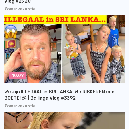
Vlog #2920
Zomervakantie
40:09
We zijn ILLEGAAL in SRI LANKA! We RISKEREN een
BOETE! 😱 | Bellinga Vlog #3392
Zomervakantie