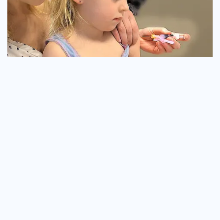
30:24
LUCiLLA KRiJGT VACCiNATiE PRiKJE | Bellinga Familie
Vloggers #1315
Overig