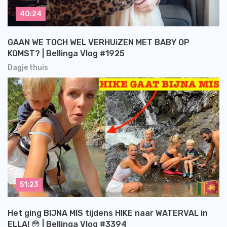
40:24
GAAN WE TOCH WEL VERHUiZEN MET BABY OP
KOMST? | Bellinga Vlog #1925
Dagje thuis
51:23
Het ging BIJNA MIS tijdens HIKE naar WATERVAL in
ELLA! 😳 | Bellinga Vlog #3394