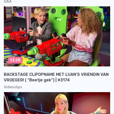
Q&A
33:28
BACKSTAGE CLiPOPNAME MET LUAN’S VRiENDiN VAN
VROEGER! ( “Beetje gek”) | #3174
Videoclips