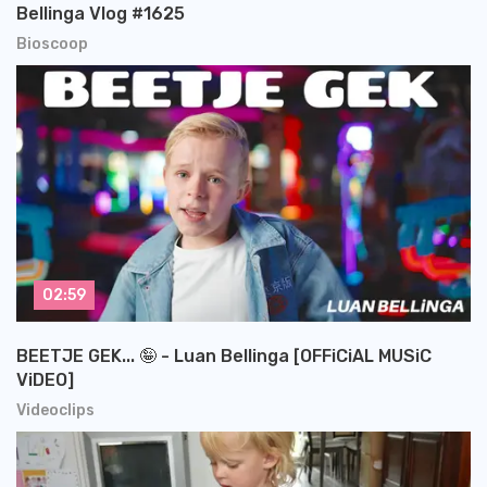
Bellinga Vlog #1625
Bioscoop
02:59
BEETJE GEK... 🤪 - Luan Bellinga [OFFiCiAL MUSiC
ViDEO]
Videoclips