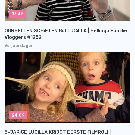
17:39
OORBELLEN SCHiETEN BiJ LUCiLLA | Bellinga Familie
Vloggers #1252
Verjaardagen
24:09
5-JARiGE LUCiLLA KRiJGT EERSTE FiLMROL! |